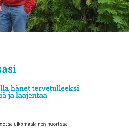
sasi
lla hänet tervetulleeksi
iä ja laajentaa
hdossa ulkomaalainen nuori saa