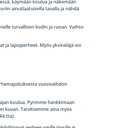
heessä, käymään koulua ja näkemään
riin ainutlaatuisella tavalla ja nähdä
elle turvallisen kodin ja ruoan. Vaihto-
t ja lapsiperheet. Myös yksineläjä voi
 perhemajoituksesta vuosivaihdon
n ajan koulua. Pyrimme hankkimaan
lisen kuvan. Tarvitsemme aina myös
k:tta).
dollistavat perheen omille lapsille ja