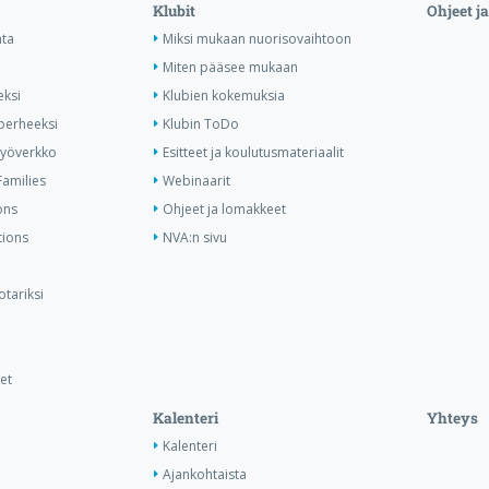
Klubit
Ohjeet j
nta
Miksi mukaan nuorisovaihtoon
Miten pääsee mukaan
eksi
Klubien kokemuksia
perheeksi
Klubin ToDo
styöverkko
Esitteet ja koulutusmateriaalit
Families
Webinaarit
ons
Ohjeet ja lomakkeet
ions
NVA:n sivu
tariksi
et
Kalenteri
Yhteys
Kalenteri
Ajankohtaista