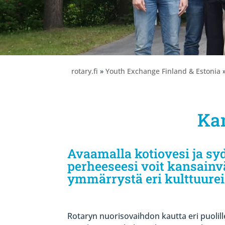
rotary.fi
»
Youth Exchange Finland & Estonia
Kan
Avaamalla kotiovesi ja syd
perheeseesi voit kansainvä
ymmärrystä eri kulttuurei
Rotaryn nuorisovaihdon kautta eri puoli