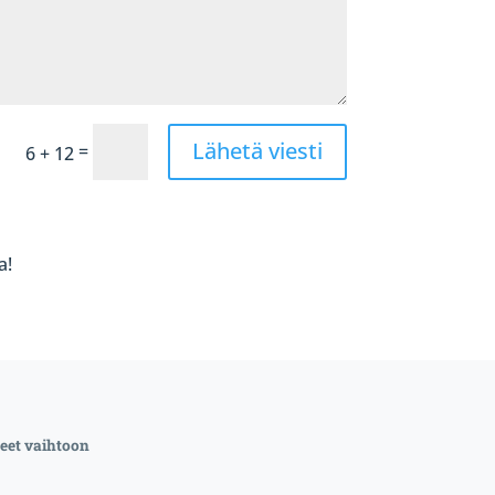
Lähetä viesti
=
6 + 12
a!
eet vaihtoon