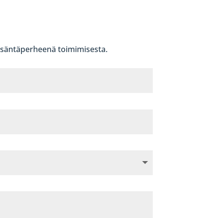
a isäntäperheenä toimimisesta.