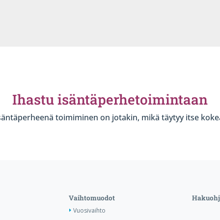
Ihastu isäntäperhetoimintaan
säntäperheenä toimiminen on jotakin, mikä täytyy itse koke
Vaihtomuodot
Hakuohj
Vuosivaihto