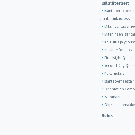
Isäntäperheet
Isäntäperhetoimi
pähkinänkuoressa
Miksi isäntäperhe
Miten haen isäntä
Koulutus ja yhtei
A Guide for Host 
First Night Questi
Second Day Quest
Kokemuksia
Isäntäperheestä ro
Orientation Camp
Webinaarit
Ohjeet ja lomakke
Rotex