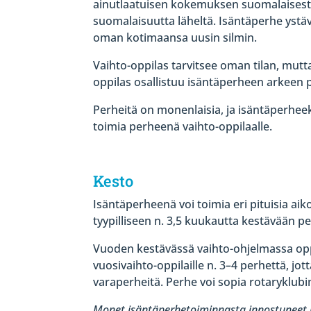
ainutlaatuisen kokemuksen suomalaisesta
suomalaisuutta läheltä. Isäntäperhe ystäv
oman kotimaansa uusin silmin.
Vaihto-oppilas tarvitsee oman tilan, mutt
oppilas osallistuu isäntäperheen arkeen 
Perheitä on monenlaisia, ja isäntäperheek
toimia perheenä vaihto-oppilaalle.
Kesto
Isäntäperheenä voi toimia eri pituisia ai
tyypilliseen n. 3,5 kuukautta kestävään 
Vuoden kestävässä vaihto-ohjelmassa opp
vuosivaihto-oppilaille n. 3–4 perhettä, j
varaperheitä. Perhe voi sopia rotaryklubi
Monet isäntäperhetoiminnasta innostuneet per