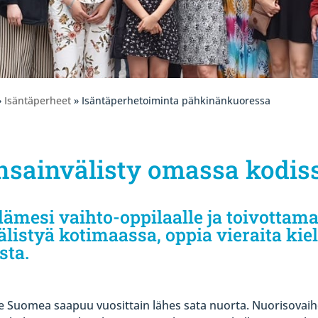
»
Isäntäperheet
» Isäntäperhetoiminta pähkinänkuoressa
sainvälisty omassa kodis
ämesi vaihto-oppilaalle ja toivottama
listyä kotimaassa, oppia vieraita kiel
sta.
lle Suomea saapuu vuosittain lähes sata nuorta. Nuorisovai