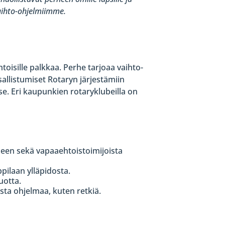
vaihto-ohjelmiimme.
htoisille palkkaa. Perhe tarjoaa vaihto-
sallistumiset Rotaryn järjestämiin
se. Eri kaupunkien rotaryklubeilla on
seen sekä vapaaehtoistoimijoista
ppilaan ylläpidosta.
uotta.
ista ohjelmaa, kuten retkiä.