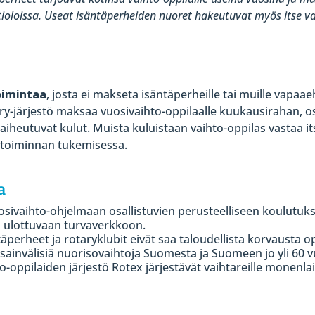
tioloissa. Useat isäntäperheiden nuoret hakeutuvat myös itse 
oimintaa
, josta ei makseta isäntäperheille tai muille vapaae
tary-järjestö maksaa vuosivaihto-oppilaalle kuukausirahan, o
iheutuvat kulut. Muista kuluistaan vaihto-oppilas vastaa it
stoiminnan tukemisessa.
a
osivaihto-ohjelmaan osallistuvien perusteelliseen koulutuk
ulottuvaan turvaverkkoon.
äperheet ja rotaryklubit eivät saa taloudellista korvausta o
nsainvälisiä nuorisovaihtoja Suomesta ja Suomeen jo yli 60 v
to-oppilaiden järjestö Rotex järjestävät vaihtareille monenla