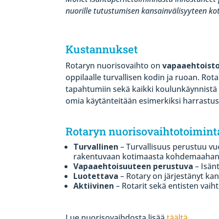
nuorille tutustumisen kansainvälisyyteen ko
Kustannukset
Rotaryn nuorisovaihto on
vapaaehtoist
oppilaalle turvallisen kodin ja ruoan. Ro
tapahtumiin sekä kaikki koulunkäynnistä a
omia käytänteitään esimerkiksi harrastu
Rotaryn nuorisovaihtotoimint
Turvallinen
– Turvallisuus perustuu vu
rakentuvaan kotimaasta kohdemaahan 
Vapaaehtoisuuteen perustuva
– Isänt
Luotettava
– Rotary on järjestänyt ka
Aktiivinen
– Rotarit sekä entisten vaih
Lue nuorisovaihdosta lisää
täältä
.