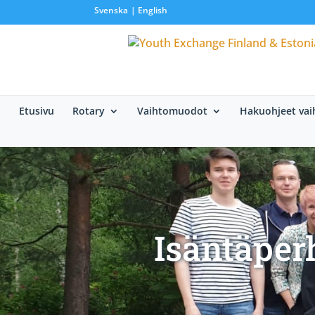
Svenska
English
Etusivu
Rotary
Vaihtomuodot
Hakuohjeet vai
Isäntäper