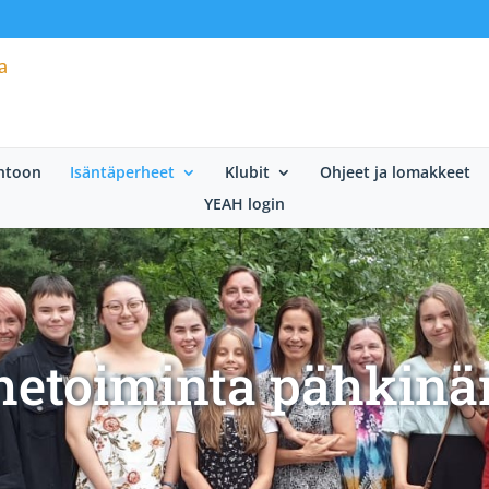
htoon
Isäntäperheet
Klubit
Ohjeet ja lomakkeet
YEAH login
hetoiminta pähkin