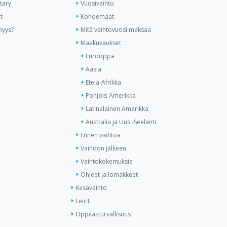
tary
Vuosivaihto
t
Kohdemaat
nyys?
Mitä vaihtovuosi maksaa
Maakuvaukset
Eurooppa
Aasia
Etelä-Afrikka
Pohjois-Amerikka
Latinalainen Amerikka
Australia ja Uusi-Seelanti
Ennen vaihtoa
Vaihdon jälkeen
Vaihtokokemuksia
Ohjeet ja lomakkeet
Kesävaihto
Leirit
Oppilasturvallisuus