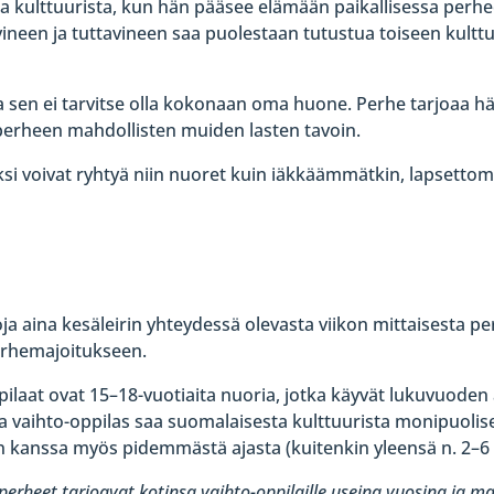
 kulttuurista, kun hän pääsee elämään paikallisessa per
ineen ja tuttavineen saa puolestaan tutustua toiseen kulttuu
a sen ei tarvitse olla kokonaan oma huone. Perhe tarjoaa hän
perheen mahdollisten muiden lasten tavoin.
si voivat ryhtyä niin nuoret kuin iäkkäämmätkin, lapsettoma
koja aina kesäleirin yhteydessä olevasta viikon mittaisesta
perhemajoitukseen.
ilaat ovat 15–18-vuotiaita nuoria, jotka käyvät lukuvuode
otta vaihto-oppilas saa suomalaisesta kulttuurista monipuo
n kanssa myös pidemmästä ajasta (kuitenkin yleensä n. 2–6 k
heet tarjoavat kotinsa vaihto-oppilaille useina vuosina ja mah