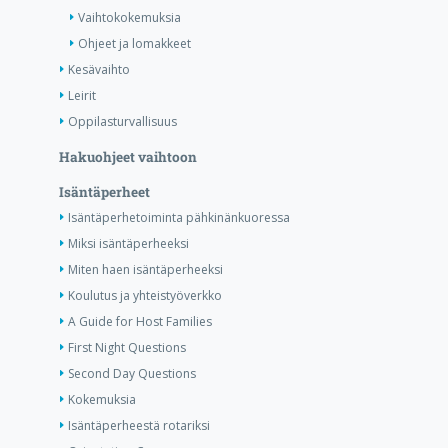
Vaihtokokemuksia
Ohjeet ja lomakkeet
Kesävaihto
Leirit
Oppilasturvallisuus
Hakuohjeet vaihtoon
Isäntäperheet
Isäntäperhetoiminta pähkinänkuoressa
Miksi isäntäperheeksi
Miten haen isäntäperheeksi
Koulutus ja yhteistyöverkko
A Guide for Host Families
First Night Questions
Second Day Questions
Kokemuksia
Isäntäperheestä rotariksi