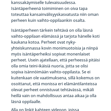
kanssakäymiselle tulevaisuudessa.
Isäntäperheenä toimiminen on oiva tapa
toteuttaa kansainvälisyyskasvatusta niin oman
perheen kuin vaihto-oppilaankin osalta.
Isäntäperheen tärkein tehtävä on olla läsnä
vaihto-oppilaan elämässä ja tarjota hänelle koti
kaukana kotoa. Perheet ovat nyky-
yhteiskunnassa kovin monimuotoisia ja niinpä
myös isäntäperheiksi sopivat monenlaiset
perheet. Usein ajatellaan, että perheessä pitäisi
olla omia teini-ikäisiä nuoria, jotta se olisi
sopiva isännöimään vaihto-oppilasta. Se ei
kuitenkaan ole vaatimuksena, sillä kokemus on
osoittanut, että monissa eri elämäntilanteissa
olevat perheet onnistuvat tehtävässä, mikäli
heillä vain on mahdollisuus antaa aikaa ja olla
läsnä oppilaalle.
Alla on linkit kahteen videoon, joissa