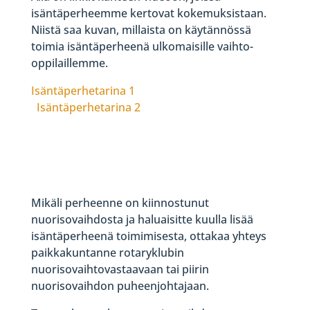
isäntäperheemme kertovat kokemuksistaan.
Niistä saa kuvan, millaista on käytännössä
toimia isäntäperheenä ulkomaisille vaihto-
oppilaillemme.
Isäntäperhetarina 1
Isäntäperhetarina 2
Mikäli perheenne on kiinnostunut
nuorisovaihdosta ja haluaisitte kuulla lisää
isäntäperheenä toimimisesta, ottakaa yhteys
paikkakuntanne rotaryklubin
nuorisovaihtovastaavaan tai piirin
nuorisovaihdon puheenjohtajaan.