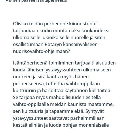
» Miten pääsee isäntäperheeksi
Olisiko teidän perheenne kiinnostunut
tarjoamaan kodin muutamaksi kuukaudeksi
ulkomaiselle lukioikäiselle nuorelle ja siten
osallistumaan Rotaryn kansainväliseen
nuorisovaihto-ohjelmaan?
Isäntäperheenä toimiminen tarjoaa tilaisuuden
luoda läheisen ystävyyssuhteen ulkomaiseen
nuoreen ja sitä kautta myös hänen
perheeseensä, tutustua vaihto-oppilaan
kulttuuriin ja harjoittaa käytännön kielitaitoa.
Se tarjoaa myös mahdollisuuden esitellä
vaihto-oppilaalle meidän kaunista maatamme,
sen kulttuuria ja tapaamme elää. Syntyvät
ystävyyssuhteet saattavat parhaimmillaan
kestää eliniän ja luoda pohjaa monenlaiselle