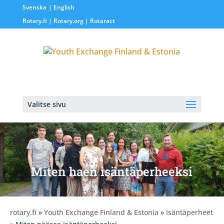
Svenska
English
Rotary.fi
|
Rotary.org
|
Rotaract
Valitse sivu
Miten haen isäntäperheeksi
rotary.fi
»
Youth Exchange Finland & Estonia
»
Isäntäperheet