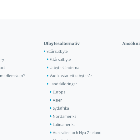
Utbytesalternativ
Ansökni
Ettårsutbyte
ary
Ettårsutbyte
act
Utbytesländerna
tt medlemskap?
Vad kostar ett utbytesår
Landskildringar
Europa
Asien
Sydafrika
Nordamerika
Latinamerika
Australien och Nya Zeeland