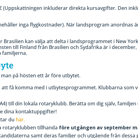
00€ (Uppskattningen inkluderar direkta kursavgifter. Den ink
nehåller inga flygkostnader). När landsprogram anordnas ä
ler Brasilien kan välja att delta i landsprogrammet i New Yo
n till Finland från Brasilien och Sydafrika är i december, v
 familjerna.
byte
man på hösten ett år före utbytet.
 att få komma med i utbytesprogrammet. Klubbarna som ver
) till din lokala rotaryklubb. Berätta om dig själv, familjen oc
 dina kontaktuppgifter!
ttar du
här.
a rotaryklubben tillhanda
före utgången av september må
eskandidaterna samt deras familjer och utgående från dessa 