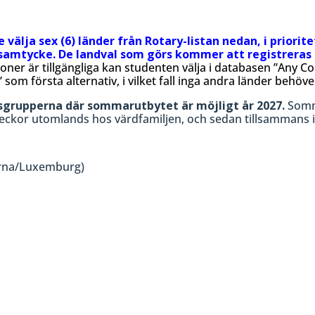
lja sex (6) länder från Rotary-listan nedan, i priorit
 samtycke. De landval som görs kommer att registreras
oner är tillgängliga kan studenten välja i databasen ”Any Co
 som första alternativ, i vilket fall inga andra länder behöv
ndsgrupperna där sommarutbytet är möjligt år 2027.
Somm
veckor utomlands hos värdfamiljen, och sedan tillsammans 
erna/Luxemburg)