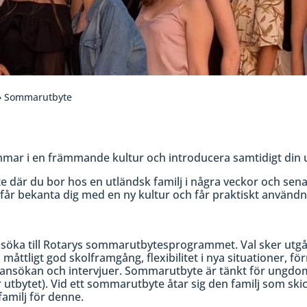
 Sommarutbyte
mar i en främmande kultur och introducera samtidigt din u
 där du bor hos en utländsk familj i några veckor och sena
får bekanta dig med en ny kultur och får praktiskt användni
ansöka till Rotarys sommarutbytesprogrammet. Val sker ut
måttligt god skolframgång, flexibilitet i nya situationer, f
om ansökan och intervjuer. Sommarutbyte är tänkt för ungd
er utbytet). Vid ett sommarutbyte åtar sig den familj som sk
amilj för denne.