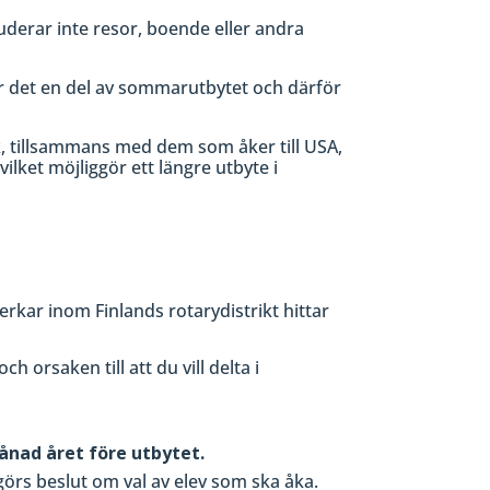
luderar inte resor, boende eller andra
r det en del av sommarutbytet och därför
rk, tillsammans med dem som åker till USA,
ilket möjliggör ett längre utbyte i
kar inom Finlands rotarydistrikt hittar
h orsaken till att du vill delta i
nad året före utbytet.
görs beslut om val av elev som ska åka.