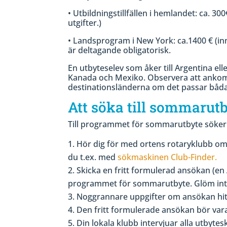
• Utbildningstillfällen i hemlandet: ca. 3
utgifter.)
• Landsprogram i New York: ca.1400 € (in
är deltagande obligatorisk.
En utbyteselev som åker till Argentina el
Kanada och Mexiko. Observera att ankomste
destinationsländerna om det passar båda
Att söka till sommarut
Till programmet för sommarutbyte söker 
Hör dig för med ortens rotaryklubb om
du t.ex. med
sökmaskinen Club-Finder.
Skicka en fritt formulerad ansökan (en A4
programmet för sommarutbyte. Glöm inte
Noggrannare uppgifter om ansökan hi
Den fritt formulerade ansökan bör var
Din lokala klubb intervjuar alla utbyt