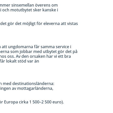
a kommer sinsemellan överens om
i och motutbytet sker kanske i
et gör det möjligt för eleverna att vistas
 så att ungdomarna får samma service i
anerna som jobbar med utbytet gör det på
 hos oss. Av den orsaken har vi ett bra
år lokalt stöd var än
n med destinationsländerna:
ingen av mottagarländerna,
ör Europa cirka 1 500–2 500 euro).