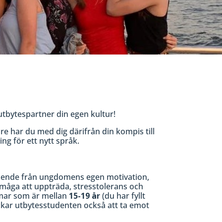
tbytespartner din egen kultur!
re har du med dig därifrån din kompis till
ng för ett nytt språk.
gående från ungdomens egen motivation,
örmåga att uppträda, stresstolerans och
omar som är mellan
15-19 år
(du har fyllt
ickar utbytesstudenten också att ta emot