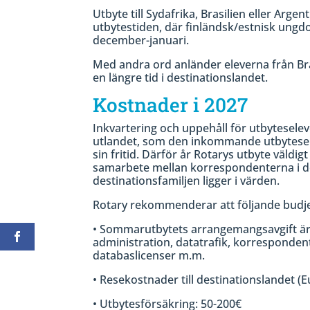
Utbyte till Sydafrika, Brasilien eller Ar
utbytestiden, där finländsk/estnisk ungd
december-januari.
Med andra ord anländer eleverna från Brasi
en längre tid i destinationslandet.
Kostnader i 2027
Inkvartering och uppehåll för utbyteselev
utlandet, som den inkommande utbyteselev
sin fritid. Därför år Rotarys utbyte väldi
samarbete mellan korrespondenterna i de o
destinationsfamiljen ligger i värden.
Rotary rekommenderar att följande budj
• Sommarutbytets arrangemangsavgift är
administration, datatrafik, korrespond
databaslicenser m.m.
• Resekostnader till destinationslandet (
• Utbytesförsäkring: 50-200€