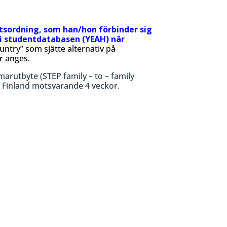
etsordning, som han/hon förbinder sig
 i studentdatabasen (YEAH) när
untry” som sjätte alternativ på
er anges.
arutbyte (STEP family – to – family
i Finland motsvarande 4 veckor.