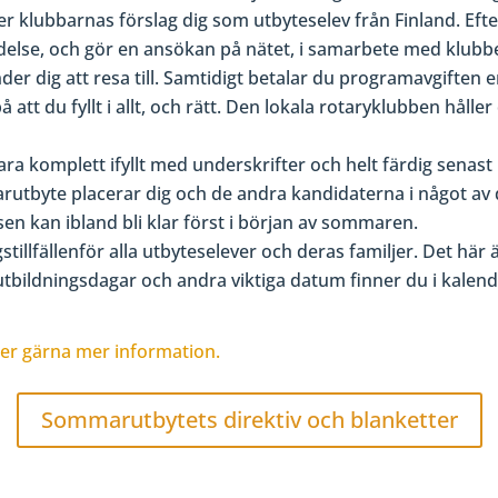
er klubbarnas förslag dig som utbyteselev från Finland. Efter
delse, och gör en ansökan på nätet, i samarbete med klubbe
der dig att resa till. Samtidigt betalar du programavgiften 
å att du fyllt i allt, och rätt. Den lokala rotaryklubben håll
ra komplett ifyllt med underskrifter och helt färdig senast
tbyte placerar dig och de andra kandidaterna i något av de
en kan ibland bli klar först i början av sommaren.
stillfällenför alla utbyteselever och deras familjer. Det hä
a utbildningsdagar och andra viktiga datum finner du i kal
er gärna mer information.
Sommarutbytets direktiv och blanketter