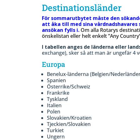
Destinationsländer
För sommarutbytet måste den sökande vä
att åka till med sina vårdnadshavares
ansökan fylls i.
Om alla Rotarys destinati
önskelistan eller helt enkelt ”Any Country”
I tabellen anges de länderna eller la
exchange), sker så att man är ungefär 4 
Europa
Benelux-länderna (Belgien/Nederländ
Spanien
Österrike/Schweiz
Frankrike
Tyskland
Italien
Polen
Slovakien/Kroatien
Tjeckien/Slovakien
Turkiet
Ungern